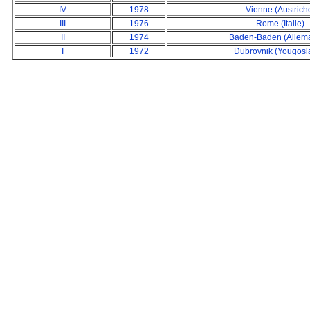
IV
1978
Vien
n
e (Austrich
III
1976
Rome (Italie)
II
1974
Baden
-
Baden (Allem
I
1972
Dubrovnik (Yougosl