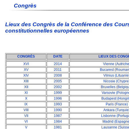
C
ongrès
Lieux des Congrès
de la Conférence des Cour
constitutionnelles européennes
CONGRÈS
DATE
LIEUX DES CONG
XVI
2014
Vienne (Autriche
XV
2011
Bucarest (Rouman
XIV
2008
Vilnius (Lituanie
XIII
2005
Nicosie (Chypre
XII
2002
Bruxelles (Belgiq
XI
1999
Varsovie (Pologn
X
1996
Budapest
(Hongri
IX
1993
Paris
(France)
VIII
1990
Ankara (Turquie
VII
1987
Lisbonne
(Portug
VI
1984
Madrid
(Espagne
V
1981
Lausanne
(Suisse